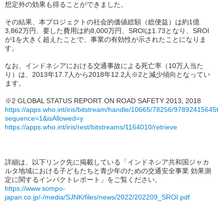
想定外の効果も得ることができました。
その結果、本プロジェクトの社会的価値総額（総便益）は約1億
3,862万円、要した費用は約8,000万円、SROIは1.73となり、SROI
が1を大きく超えたことで、事業の有効性が示されたことになりま
す。
なお、インドネシアにおける交通事故による死亡率（10万人当た
り）は、2013年17.7人から2018年12.2人※2と減少傾向となってい
ます。
※2 GLOBAL STATUS REPORT ON ROAD SAFETY 2013, 2018
https://apps.who.int/iris/bitstream/handle/10665/78256/9789241564
sequence=1&isAllowed=y
https://apps.who.int/iris/rest/bitstreams/1164010/retrieve
詳細は、以下リンク先に掲載している「インドネシア共和国ジャカ
ルタ地域における子どもたちと青少年のための交通安全事業 効果測
定に関するインパクトレポート」をご覧ください。
https://www.sompo-
japan.co.jp/-/media/SJNK/files/news/2022/202209_SROI.pdf