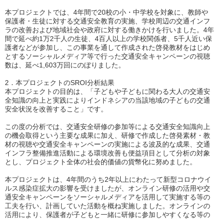
本プロジェクトでは、4年間で20校の小・中学校を対象に、教師や
保護者・生徒に対する交通安全教育の実施、学校周辺の交通インフ
ラの改善および地域社会や政府に対する働きかけを行いました。4年
間で延べ約1万2千人の生徒、4百人以上の学校関係者、5千人近い保
護者などが参加し、この事業を通して作成された啓発教材をはじめ
とするソーシャルメディア等で行った交通安全キャンペーンの視聴
数は、延べ1,603万回にのぼりました。
2．本プロジェクトのSROI分析結果
本プロジェクトの目的は、「子どもや子どもに関わる大人の交通安
全知識の向上と実践によりインドネシアの当該地域の子どもの交通
安全状況を改善すること」です。
この度の分析では、交通安全研修の参加等による交通安全知識向上
の機会取得という主要な成果に加え、研修で作成した啓発素材・教
材の視聴や交通安全キャンペーンの実施による波及的な成果、交通
インフラ整備推進活動による環境改善も便益項目として分析の対象
とし、プロジェクト全体の社会的価値の貨幣化に努めました。
本プロジェクトは、4年間のうち2年以上にわたって新型コロナウイ
ルス感染症拡大の影響を受けましたが、オンライン研修の活用や交
通安全キャンペーンをソーシャルメディアを活用して実施する等の
工夫を行い、計画していた活動を概ね実施しました。オンラインの
活用により、保護者が子どもと一緒に研修に参加しやすくなる等の