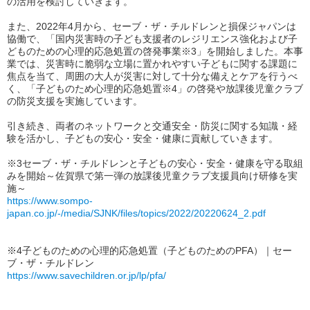
の活用を検討していきます。
また、2022年4月から、セーブ・ザ・チルドレンと損保ジャパンは
協働で、「国内災害時の子ども支援者のレジリエンス強化および子
どものための心理的応急処置の啓発事業※3」を開始しました。本事
業では、災害時に脆弱な立場に置かれやすい子どもに関する課題に
焦点を当て、周囲の大人が災害に対して十分な備えとケアを行うべ
く、「子どものため心理的応急処置※4」の啓発や放課後児童クラブ
の防災支援を実施しています。
引き続き、両者のネットワークと交通安全・防災に関する知識・経
験を活かし、子どもの安心・安全・健康に貢献していきます。
※3セーブ・ザ・チルドレンと子どもの安心・安全・健康を守る取組
みを開始～佐賀県で第一弾の放課後児童クラブ支援員向け研修を実
施～
https://www.sompo-
japan.co.jp/-/media/SJNK/files/topics/2022/20220624_2.pdf
※4子どものための心理的応急処置（子どものためのPFA）｜セー
ブ・ザ・チルドレン
https://www.savechildren.or.jp/lp/pfa/