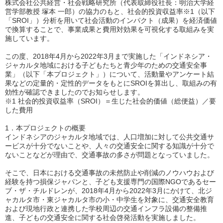
株式会社公共経営・社会戦略研究所（代表取締役社長：明治大学経
営学部教授 塚本 一郎）の協力のもと、社会的投資収益率※1（以下
「SROI」）分析を用いて社会活動のインパクト（成果）を経済価値
で換算することで、事業成果と費用対効果を可視化する取組みを実
施しています。
この度、2018年4月から2022年3月まで実施した「インドネシア・
ジャカルタ地域における子どもたちと青少年のための交通安全事
業」（以下「本プロジェクト」）について、活動量やアンケート結
果などの定量的・定性的データをもとにSROIを算出し、取組みの有
効性が確認できましたのでお知らせします。
※1 社会的投資収益率（SROI）＝生じた社会的価値（総便益）／要
した費用
1．本プロジェクトの概要
インドネシアのジャカルタ地域では、人口増加に対して公共交通サ
ービスが十分でないことや、人々の交通安全に関する知識が十分で
ないことなどが理由で、交通事故の多さが問題となっていました。
そこで、日本における交通事故の未然防止や削減のノウハウおよび
経験を持つ損保ジャパンと、子ども支援専門の国際NGOであるセー
ブ・ザ・チルドレンが、2018年4月から2022年3月にかけて、北ジ
ャカルタ市・東ジャカルタ市の小・中学生を対象に、交通安全教育
および現地行政と連携した学校周辺の交通インフラ設備の整備推
進、子どもの交通安全に関する社会啓発活動を実施しました。