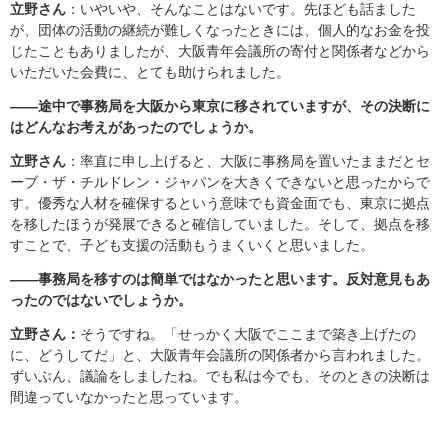
立野さん
：いやいや、そんなことはないです。先ほども話ました
が、団体の活動の継続が難しくなったときには、個人的なお金を投
じたこともありましたが、大阪青年会議所の寄付と関係者などから
いただいた会費に、とても助けられました。
――途中で事務局を大阪から東京に移されていますが、その決断に
はどんなお考えがあったのでしょうか。
立野さん
：率直に申し上げると、大阪に事務局を置いたままだとセ
ーブ・ザ・チルドレン・ジャパンを大きくできないと思ったからで
す。優秀な人材を確保するという意味でも資金面でも、東京に拠点
を移したほうが発展できると確信していました。そして、拠点を移
すことで、子ども支援の活動もうまくいくと思いました。
――事務局を移すのは簡単ではなかったと思います。反対意見もあ
ったのではないでしょうか。
立野さん：
そうですね。「せっかく大阪でここまで築き上げたの
に、どうしてだ」と、大阪青年会議所の関係者から言われました。
ずいぶん、議論をしましたね。でも私は今でも、そのときの決断は
間違っていなかったと思っています。