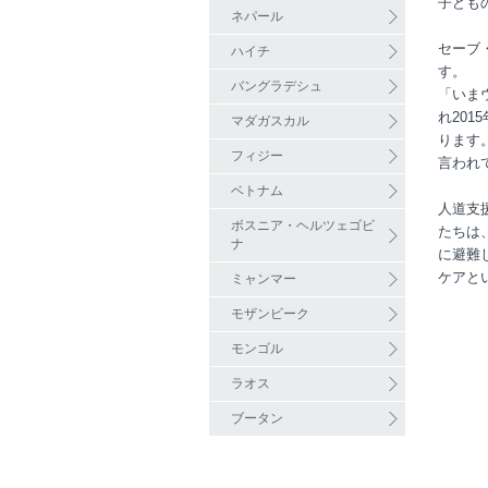
子ども
ネパール
セーブ
ハイチ
す。
バングラデシュ
「いま
れ20
マダガスカル
ります
フィジー
言われ
ベトナム
人道支
ボスニア・ヘルツェゴビ
たちは
ナ
に避難
ケアと
ミャンマー
モザンビーク
モンゴル
ラオス
ブータン