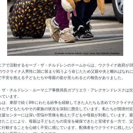
ニアで活動するセーブ・ザ・チルドレンのチームからは、ウクライナ政府が1
歳のウクライナ人男性に国に留まり戦うよう命じたため父親や夫と離ればなれ
で不安を抱える子どもたちや母親の姿が見られるとの報告がありました。
・ザ・チルドレン・ルーマニア事務局長ガブリエラ・アレクサンドレスクは次
べています。
ちは、東部で続く8年にわたる紛争を経験してきた人たちも含めてウクライナ
きた子どもたちやその家族の状況を深刻に懸念しています。私たちが国境付近
支援センターには深い苦悩や苦痛を抱えた子どもや母親が到着しています。避
けたことにより、母親は子どもたちの安全を確保できたと安堵する一方で、父
に行動することを心細く不安に感じています。配偶者をウクライナに残したい