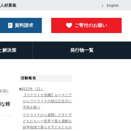
人材募集
English
資料請求
ご寄付のお願い
と解決策
発行物一覧
活動報告
■2022年（21）
3.02）
【ウクライナ危機】ルーマニア
からウクライナの独立記念日に
刻な精
平和を願う
ウクライナから避難してきた子
どもたちへー世界で最も過酷な
紛争地域で暮らす子どもたちか