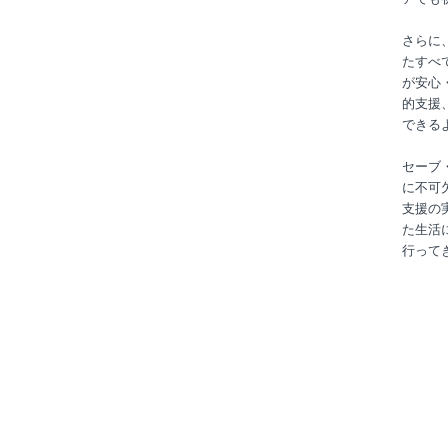
さらに
たすべ
が安心
的支援
できる
セーブ
に不可
支援の
た生活
行って