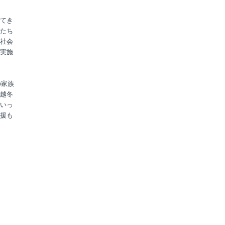
てき
たち
社会
実施
の家族
越冬
いっ
援も