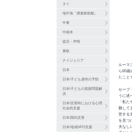
タイ
地中海「捜索救助船」
中東
中南米
提言・声明
東欧
ナイジェリア
ルーマ
日本
ら60
たこと
日本/子ども虐待の予防
日本/子どもの貧困問題解
セーブ
決
うに述
「私た
日本/災害時における心理
難して
社会的支援
営する
日本/国内災害
を見つ
夫なし
日本/地域NPO支援