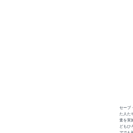
セーブ
た人た
査を実
どもひ
アでも