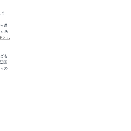
えま
ら逃
性があ
えるとも
ども
辺国
ろの