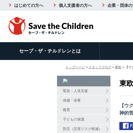
はじめての方へ
個人支援者の方へ
企業・団体の
セーブ・ザ・チルドレンとは
トップページ
>
スタッフブログ
>
東欧
> 【
東
緊急・人道支援
保健・栄養
【ウ
教育
神的
子どもの保護
防災（災害リスク軽減）