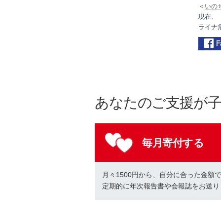
＜
いの
現在、
ライナ
あなたのご支援が
毎月寄付する
月々1500円から、自分に合った金額
定期的に年次報告書や会報誌をお送り