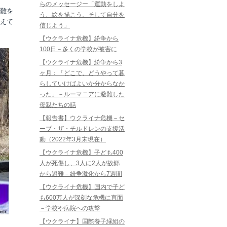
らのメッセージー「運動をしよ
難を
う、絵を描こう、そして自分を
えて
信じよう」
【ウクライナ危機】紛争から
100日－多くの学校が被害に
【ウクライナ危機】紛争から3
ヶ月：「どこで、どうやって暮
らしていけばよいか分からなか
った」－ルーマニアに避難した
母親たちの話
【報告書】ウクライナ危機－セ
ーブ・ザ・チルドレンの支援活
動（2022年3月末現在）
【ウクライナ危機】子ども400
人が死傷し、3人に2人が故郷
から避難－紛争激化から7週間
【ウクライナ危機】国内で子ど
も600万人が深刻な危機に直面
－学校や病院への攻撃
【ウクライナ】国際養子縁組の