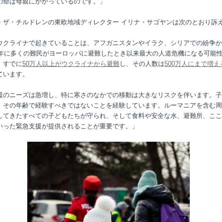
の命は母親にかかっているのです。」
・ザ・チルドレンの東欧地域ディレクター イリナ・サゴヤンは次のとおり訴
ウクライナで起きていることは、アフガニスタンやイラク、シリアでの紛争か
15年に多くの難民がヨーロッパに避難したとき以来最大の人道危機になる可能
。すでに
50万人以上がウクライナから避難
し、その人数は
500万人にまで増
ています。
援のニーズは急増し、特に寒さのなかでの移動は大きなリスクを伴います。子
、その年齢で経験すべきではないことを経験しています。ルーマニアを含む周
してきたすべての子どもたちが守られ、そして食料や安全な水、避難所、ここ
いった緊急支援が提供されることが重要です。」