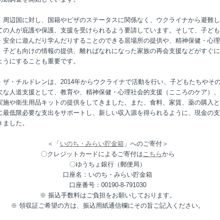
、周辺国に対し、国籍やビザのステータスに関係なく、ウクライナから避難し
ての人が庇護や保護、支援を受けられるよう要請しています。そして、子ども
・安全に遊んだり学んだりすることのできる居場所の提供や、精神保健・心理
、子ども向けの情報の提供、離ればなれになった家族の再会支援などがすぐに
ようにすることも重要です。
・ザ・チルドレンは、2014年からウクライナで活動を行い、子どもたちやそ
欠な人道支援として、教育や、精神保健・心理社会的支援（こころのケア）、
実施や衛生用品キットの提供をしてきました。また、食料、家賃、薬の購入と
に最低限必要な支出をサポートし、新しい収入源を得られるように、現金の支
きました。
＜「
いのち・みらい貯金箱
」へのご寄付＞
〇クレジットカードによるご寄付は
こちら
から
〇ゆうちょ銀行（郵便局）
口座名：いのち・みらい貯金箱
口座番号：00190-8-791030
※ 振込手数料はご負担をお願いしております。
※ 領収証ご希望の方は、振込用紙通信欄にその旨ご記入ください。