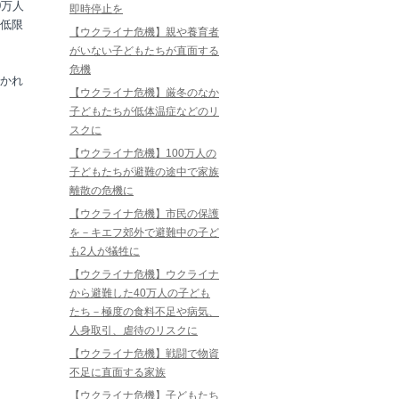
0万人
即時停止を
低限
【ウクライナ危機】親や養育者
がいない子どもたちが直面する
危機
かれ
【ウクライナ危機】厳冬のなか
子どもたちが低体温症などのリ
スクに
【ウクライナ危機】100万人の
子どもたちが避難の途中で家族
離散の危機に
【ウクライナ危機】市民の保護
を－キエフ郊外で避難中の子ど
も2人が犠牲に
【ウクライナ危機】ウクライナ
から避難した40万人の子ども
たち－極度の食料不足や病気、
人身取引、虐待のリスクに
【ウクライナ危機】戦闘で物資
不足に直面する家族
【ウクライナ危機】子どもたち