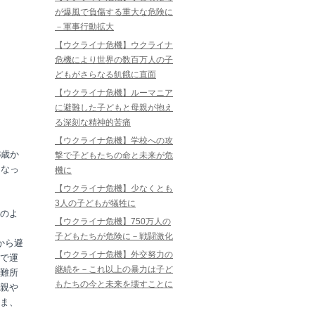
が爆風で負傷する重大な危険に
－軍事行動拡大
【ウクライナ危機】ウクライナ
危機により世界の数百万人の子
どもがさらなる飢餓に直面
【ウクライナ危機】ルーマニア
に避難した子どもと母親が抱え
る深刻な精神的苦痛
【ウクライナ危機】学校への攻
8歳か
撃で子どもたちの命と未来が危
になっ
機に
【ウクライナ危機】少なくとも
3人の子どもが犠牲に
のよ
【ウクライナ危機】750万人の
子どもたちが危険に－戦闘激化
から避
【ウクライナ危機】外交努力の
で運
継続を－これ以上の暴力は子ど
難所
もたちの今と未来を壊すことに
親や
ま、