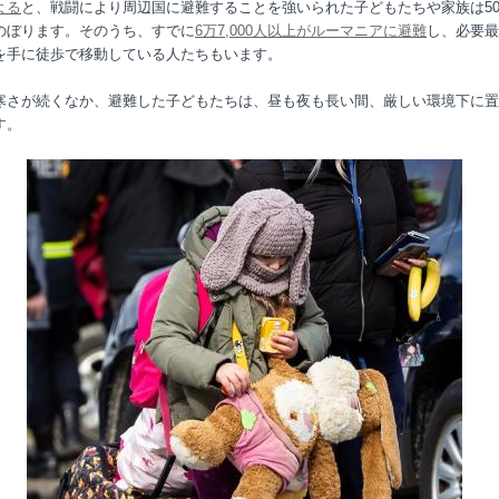
よる
と、戦闘により周辺国に避難することを強いられた子どもたちや家族は5
のぼります。そのうち、すでに
6万7,000人以上がルーマニアに避難
し、必要最
を手に徒歩で移動している人たちもいます。
寒さが続くなか、避難した子どもたちは、昼も夜も長い間、厳しい環境下に置
す。