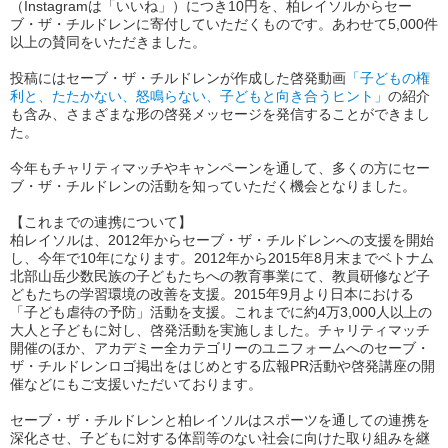
（Instagramは「いいね」）につき10円を、柏レイソルからセー
ブ・ザ・チルドレンに寄付していただくものです。あわせて5,000件
以上の賛同をいただきました。
投稿にはセーブ・ザ・チルドレンが作成した啓発動画
「子どもの権
利と、たたかない、怒鳴らない、子どもと向き合うヒント」
の紹介
も含み、さまざまな形の啓発メッセージを発信することができまし
た。
今年もチャリティマッチやキャンペーンを通して、多くの方にセー
ブ・ザ・チルドレンの活動を知っていただく機会となりました。
【これまでの連携について】
柏レイソルは、2012年からセーブ・ザ・チルドレンへの支援を開始
し、今年で10年になります。2012年から2015年8月末までベトナム
北部山岳少数民族の子どもたちへの教育事業にて、教員研修など子
どもたちの学習環境の改善を支援。2015年9月より日本における
「子ども虐待の予防」活動を支援。これまでに約4万3,000人以上の
大人と子どもに対し、啓発活動を実施しました。チャリティマッチ
開催のほか、アカデミー全カテゴリーのユニフォームへのセーブ・
ザ・チルドレンロゴ掲出をはじめとする広報PR活動や啓発講座の開
催などにもご支援いただいております。
セーブ・ザ・チルドレンと柏レイソルはスポーツを通しての連携を
深化させ、子どもに対する体罰等のない社会に向けた取り組みを継