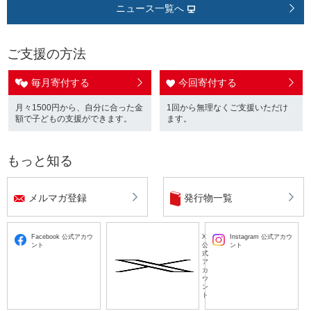
ニュース一覧へ
ご支援の方法
毎月寄付する
今回寄付する
月々1500円から、自分に合った金
1回から無理なくご支援いただけ
額で子どもの支援ができます。
ます。
もっと知る
メルマガ登録
発行物一覧
Facebook 公式アカウ
X
Instagram 公式アカウ
ント
公
ント
式
ア
カ
ウ
ン
ト