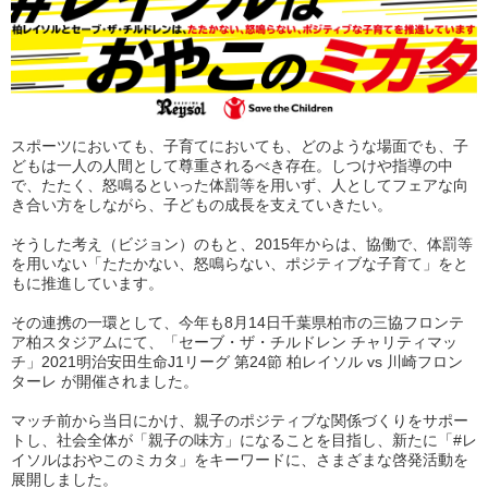
スポーツにおいても、子育てにおいても、どのような場面でも、子
どもは一人の人間として尊重されるべき存在。しつけや指導の中
で、たたく、怒鳴るといった体罰等を用いず、人としてフェアな向
き合い方をしながら、子どもの成長を支えていきたい。
そうした考え（ビジョン）のもと、2015年からは、協働で、体罰等
を用いない
「たたかない、怒鳴らない、ポジティブな子育て」
をと
もに推進しています。
その連携の一環として、今年も8月14日千葉県柏市の三協フロンテ
ア柏スタジアムにて、
「セーブ・ザ・チルドレン チャリティマッ
チ」
2021明治安田生命J1リーグ 第24節 柏レイソル vs 川崎フロン
ターレ が開催されました。
マッチ前から当日にかけ、親子のポジティブな関係づくりをサポー
トし、社会全体が「親子の味方」になることを目指し、新たに
「#レ
イソルはおやこのミカタ」
をキーワードに、さまざまな啓発活動を
展開しました。