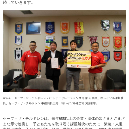
続していきます。
左から、セーブ・ザ・チルドレン パートナーリレーションズ部 部長 兵頭、柏レイソル瀧川社
長、セーブ・ザ・チルドレン 事務局長三好、柏レイソル運営部 河原部長
セーブ・ザ・チルドレンは、毎年
600
以上の企業・団体の皆さまとさまざ
まな形で連携し、子どもたちを取り巻く課題解決のために、緊急・人道