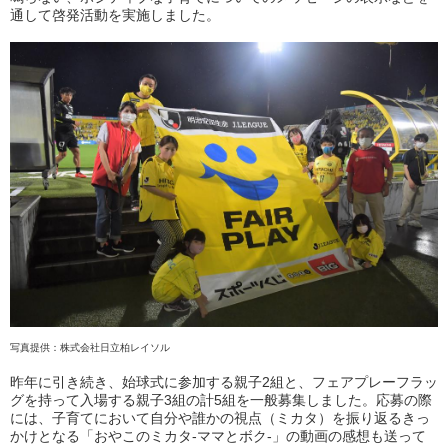
通して啓発活動を実施しました。
写真提供：株式会社日立柏レイソル
昨年に引き続き、始球式に参加する親子2組と、フェアプレーフラッ
グを持って入場する親子3組の計5組を一般募集しました。応募の際
には、子育てにおいて自分や誰かの視点（ミカタ）を振り返るきっ
かけとなる
「おやこのミカタ-ママとボク-」
の動画の感想も送って