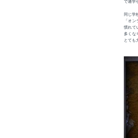
で通学
同じ学
「オン
慣れて
多くな
とても