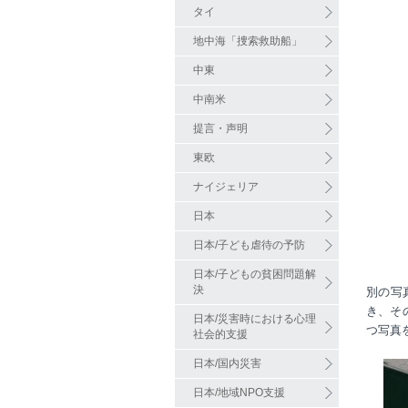
タイ
地中海「捜索救助船」
中東
中南米
提言・声明
東欧
ナイジェリア
日本
日本/子ども虐待の予防
日本/子どもの貧困問題解
決
別の写
き、そ
日本/災害時における心理
つ写真
社会的支援
日本/国内災害
日本/地域NPO支援