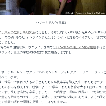
ハリーナさん(写真左）
イナ政府の教育分析研究所
によると、今年は約1万2,000校から約25万3,000
し、その約3分の1がオンラインまたはオンラインと対面のハイブリッド形式
ていました。
2年2月の紛争開始以降、ウクライナ国内では
1,859校が損壊、235校が破壊
されま
ウクライナ全土の学校の約6校に1校に相当します[1]。
・ザ・チルドレン・ウクライナの カントリーディレクター、ソニア・クシュ
述べています。
夏、世界中で何百万人もの子どもたちが高校卒業を迎えた中、私たちはウクラ
たちの歩みを称えます。紛争によって5学年にわたり教育が大きく妨げられて
わらず、彼らは高校を卒業しました。この成果は、長年の困難の中でも学び続
い意志を示すものです。しかし同時に、次の段階へ進むにあたり、多くの子ど
える学習の遅れや課題を見過ごしてはなりません。