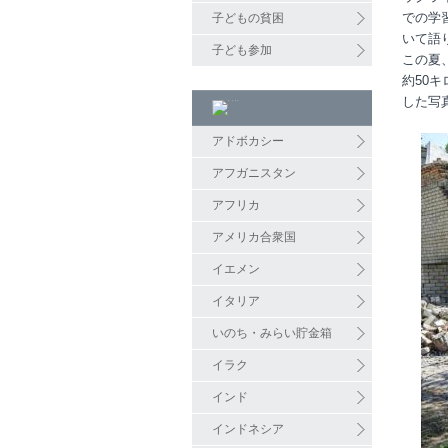
での学
子どもの貧困
いて語
子ども参加
この夏
約50
した写
アドボカシー
アフガニスタン
アフリカ
アメリカ合衆国
イエメン
イタリア
いのち・みらい貯金箱
イラク
インド
インドネシア