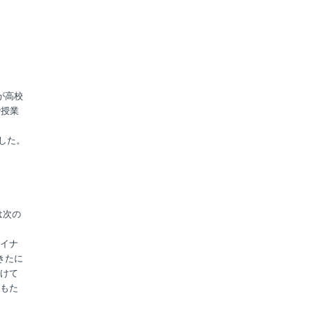
人が高校
で授業
した。
は次の
イナ
きたに
けて
もた