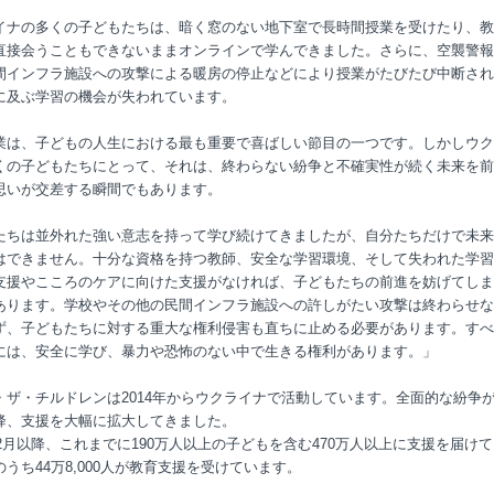
イナの多くの子どもたちは、暗く窓のない地下室で長時間授業を受けたり、教
直接会うこともできないままオンラインで学んできました。さらに、空襲警報
間インフラ施設への攻撃による暖房の停止などにより授業がたびたび中断され
に及ぶ学習の機会が失われています。
業は、子どもの人生における最も重要で喜ばしい節目の一つです。しかしウク
くの子どもたちにとって、それは、終わらない紛争と不確実性が続く未来を前
思いが交差する瞬間でもあります。
たちは並外れた強い意志を持って学び続けてきましたが、自分たちだけで未来
はできません。十分な資格を持つ教師、安全な学習環境、そして失われた学習
支援やこころのケアに向けた支援がなければ、子どもたちの前進を妨げてしま
あります。学校やその他の民間インフラ施設への許しがたい攻撃は終わらせな
ず、子どもたちに対する重大な権利侵害も直ちに止める必要があります。すべ
には、安全に学び、暴力や恐怖のない中で生きる権利があります。」
・ザ・チルドレンは2014年からウクライナで活動しています。全面的な紛争
降、支援を大幅に拡大してきました。
年2月以降、これまでに190万人以上の子どもを含む470万人以上に支援を届け
うち44万8,000人が教育支援を受けています。