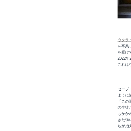
ウクラ
を卒業
を受け
202
これは
セーブ
ように
「この
の生徒
もかか
きた強
ちが抱