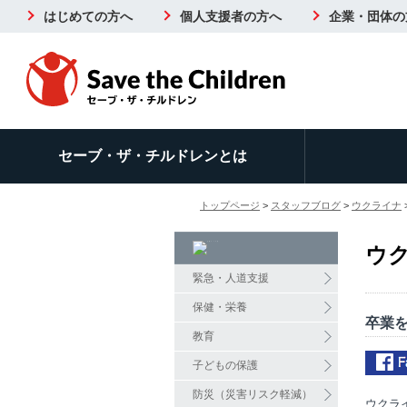
はじめての方へ
個人支援者の方へ
企業・団体の
セーブ・ザ・チルドレンとは
トップページ
>
スタッフブログ
>
ウクライナ
ウ
緊急・人道支援
保健・栄養
卒業
教育
子どもの保護
防災（災害リスク軽減）
ウクラ