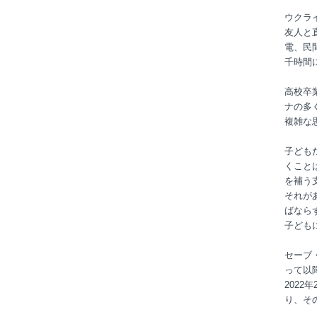
ウクラ
友人と
電、民
千時間
高校卒
ナの多
複雑な
子ども
くこと
を補う
それが
ばなら
子ども
セーブ
って以
2022
り、その