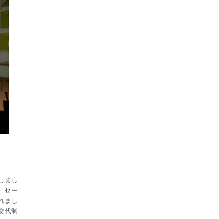
しまし
、セー
れまし
交代制