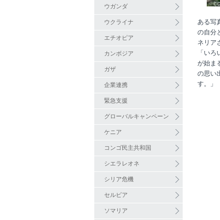
ウガンダ
ある写
ウクライナ
の自分
エチオピア
ネリア
「いろ
カンボジア
が始ま
ガザ
の思い
す。」
企業連携
緊急支援
グローバルキャンペーン
ケニア
コンゴ民主共和国
シエラレオネ
シリア危機
セルビア
ソマリア