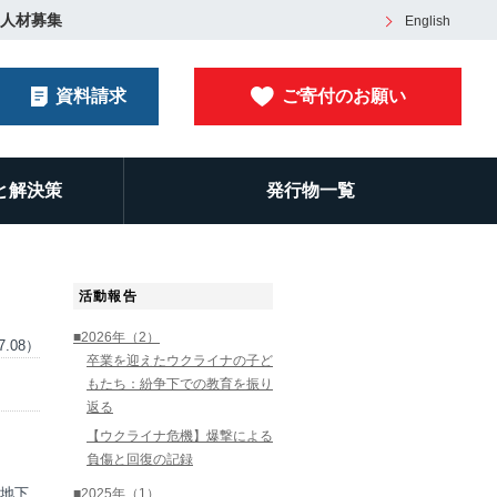
人材募集
English
資料請求
ご寄付のお願い
と解決策
発行物一覧
活動報告
■2026年（2）
7.08）
卒業を迎えたウクライナの子ど
もたち：紛争下での教育を振り
返る
【ウクライナ危機】爆撃による
負傷と回復の記録
地下
■2025年（1）