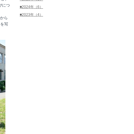
びにつ
■2024年（6）
■2023年（4）
から
出を写