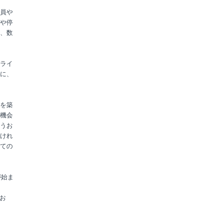
員や
や停
、数
ライ
に、
を築
機会
うお
けれ
ての
が始ま
てお