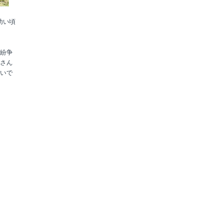
幼い頃
紛争
さん
いで