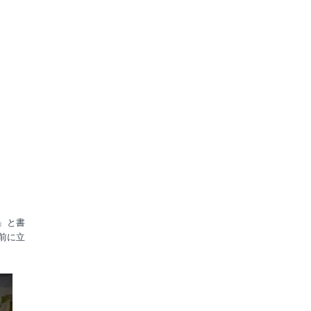
」と書
前に立