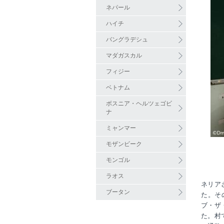
ネパール
ハイチ
バングラデシュ
マダガスカル
フィジー
ベトナム
ボスニア・ヘルツェゴビ
ナ
ミャンマー
モザンビーク
モンゴル
ラオス
ネリア
ブータン
た。そ
ブ・ザ
た。村