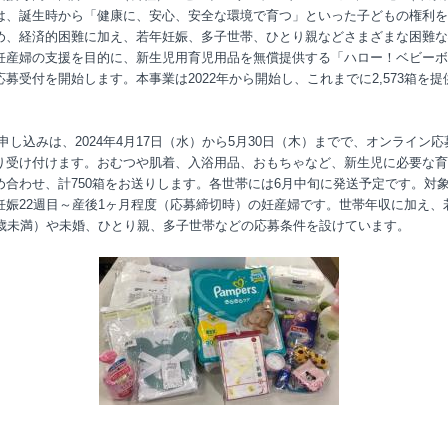
は、誕生時から「健康に、安心、安全な環境で育つ」といった子どもの権利を
め、経済的困難に加え、若年妊娠、多子世帯、ひとり親などさまざまな困難な
妊産婦の支援を目的に、新生児用育児用品を無償提供する「ハロー！ベビーボ
応募受付を開始します。本事業は2022年から開始し、これまでに2,573箱を提
申し込みは、2024年4月17日（水）から5月30日（木）までで、オンライン応
り受け付けます。おむつや肌着、入浴用品、おもちゃなど、新生児に必要な育
め合わせ、計750箱をお送りします。各世帯には6月中旬に発送予定です。対
妊娠22週目～産後1ヶ月程度（応募締切時）の妊産婦です。世帯年収に加え、
0歳未満）や未婚、ひとり親、多子世帯などの応募条件を設けています。