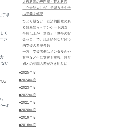
人権教育の専門家・荒木教授
（立命館大）が、学習方法や学
ぶ意義を解説
ご了承
ひとり親など、経済的困難のあ
る妊産婦らへアンケート調査
わしく
半数以上が「無職」「世帯の貯
ージ
金ゼロ」で、現金給付など経済
的支援の希望多数
一方、支援者側はメンタル面や
の方
育児など生活支援を重視、妊産
きない
婦との意識の差が浮き彫りに
■2025年度
■2024年度
tVOw
■2023年度
■2022年度
午）
■2021年度
ビーボ
■2020年度
■2019年度
■2018年度