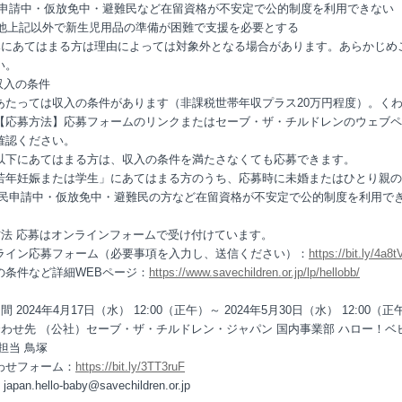
難民申請中・仮放免中・避難民など在留資格が不安定で公的制度を利用できない
その他上記以外で新生児用品の準備が困難で支援を必要とする
みにあてはまる方は理由によっては対象外となる場合があります。あらかじめ
い。
収入の条件
あたっては収入の条件があります（非課税世帯年収プラス20万円程度）。く
【応募方法】応募フォームのリンクまたはセーブ・ザ・チルドレンのウェブペ
確認ください。
以下にあてはまる方は、収入の条件を満たさなくても応募できます。
.若年妊娠または学生」にあてはまる方のうち、応募時に未婚またはひとり親
 難民申請中・仮放免中・避難民の方など在留資格が不安定で公的制度を利用で
方法
応募はオンラインフォームで受け付けています。
ライン応募フォーム（必要事項を入力し、送信ください）：
https://bit.ly/4a8
の条件など詳細WEBページ：
https://www.savechildren.or.jp/lp/hellobb/
期間
2024年4月17日（水） 12:00（正午）～ 2024年5月30日（水） 12:00（正
合わせ先 （公社）セーブ・ザ・チルドレン・ジャパン 国内事業部 ハロー！ベ
担当 鳥塚
わせフォーム：
https://bit.ly/3TT3ruF
japan.hello-baby@savechildren.or.jp