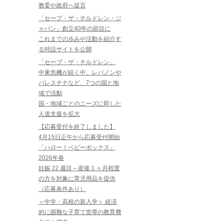
教委や政府へ提言
「セーブ・ザ・チルドレン・ジ
ャパン」創立40年の節目に
これまでの歩みや活動を紹介す
る特設サイトを公開
「セーブ・ザ・チルドレン」
中東危機が続く中、レバノンや
パレスチナなど、7つの国と地
域で活動
国・地域ごとのニーズに即した
人道支援を拡大
【応募受付を終了しました】
4月15日正午から応募受付開始
「ハロー！ベビーボックス」
2026年春
妊娠 22 週目～産後 1 ヶ月程度
の方を対象に育児用品を提供
（応募条件あり）
＜中学・高校の新入学＞ 経済
的に困難な子育て世帯の教育費