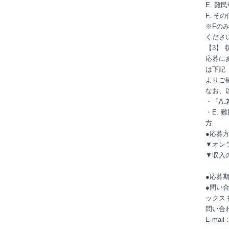
E. 
F. 
※Fの
くださ
【3】 
応募に
は下記
よりご
なお、
・「A
・E.
方
●応募
▼オン
▼収入
●応募
●問い
ックス 
問い合
E-mail：