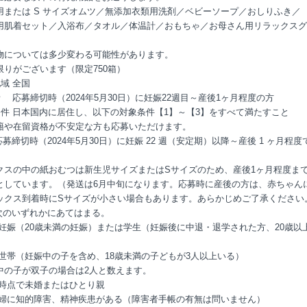
用または S サイズオムツ／無添加衣類用洗剤／ベビーソープ／おしりふき／
用肌着セット／入浴布／タオル／体温計／おもちゃ／お母さん用リラックスグ
物については多少変わる可能性があります。
限りがございます（限定750箱）
地域
全国
者
応募締切時（2024年5月30日）に妊娠22週目～産後1ヶ月程度の方
条件
日本国内に居住し、以下の対象条件【1】～【3】をすべて満たすこと
籍や在留資格が不安定な方も応募いただけます。
応募締切時（2024年5月30日）に妊娠 22 週（安定期）以降～産後 1 ヶ月程度
クスの中の紙おむつは新生児サイズまたはSサイズのため、産後1ヶ月程度ま
としています。（発送は6月中旬になります。応募時に産後の方は、赤ちゃん
ックス到着時にSサイズが小さい場合もあります。あらかじめご了承ください
 次のいずれかにあてはまる。
若年妊娠（20歳未満の妊娠）または学生（妊娠後に中退・退学された方、20歳以
）
多子世帯（妊娠中の子を含め、18歳未満の子どもが3人以上いる）
中の子が双子の場合は2人と数えます。
応募時点で未婚またはひとり親
妊産婦に知的障害、精神疾患がある（障害者手帳の有無は問いません）