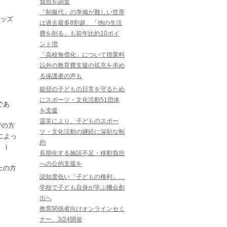
負担を調査
「制服代」の準備が難しい世帯
ッズ
は過去最多8割超、「他の生活
費を削る」も前年比約10ポイ
ント増
「高校無償化」について授業料
以外の教育費支援の拡充を求め
る保護者の声も
能登の子どもの日常を守るため
にスポーツ・文化活動51団体
であ
を支援
震災により、子どものスポー
での方
ツ・文化活動の継続に深刻な制
によっ
約
。）
長期化する施設不足・移動負担
への公的支援を
上の方
認知度低い「子どもの権利」…
学校で子ども自身が学ぶ機会創
出へ
教育関係者向けオンラインセミ
ナー、3/24開催