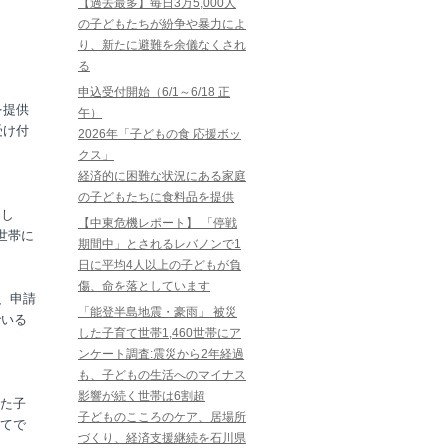
【過去最多】毎日3万5,000人
の子どもたちが紛争や暴力によ
り、新たに避難を余儀なくされ
る
申込受付開始（6/1～6/18 正
を提供
午）
受け付
2026年「子どもの食 応援ボッ
クス」
経済的に困難な状況にある家庭
の子どもたちに食料品を提供
まし
【中東危機レポート】 「停戦
世帯に
期間中」とされるレバノンで1
日に平均4人以上の子どもが負
傷、命を落としています
、申請
「能登半島地震・豪雨」 被災
でいる
した子育て世帯1,460世帯にア
ンケート調査:震災から2年経過
も、子どもの生活へのマイナス
影響が続く世帯は6割超
た子
子どものこころのケア、居場所
てで
づくり、経済支援継続を石川県