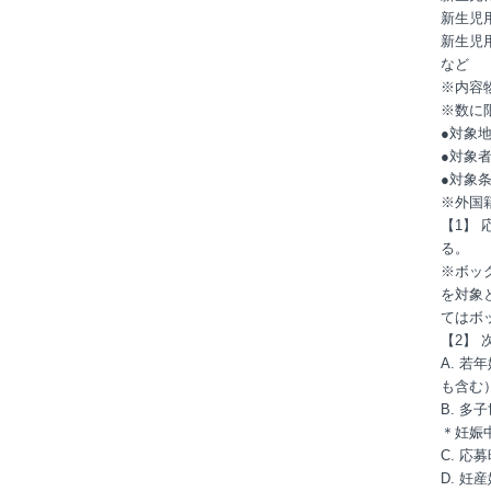
新生児
新生児
など
※内容
※数に
●対象
●対象
●対象
※外国
【1】 
る。
※ボッ
を対象
てはボ
【2】
A. 
も含む
B. 
＊妊娠
C. 
D. 