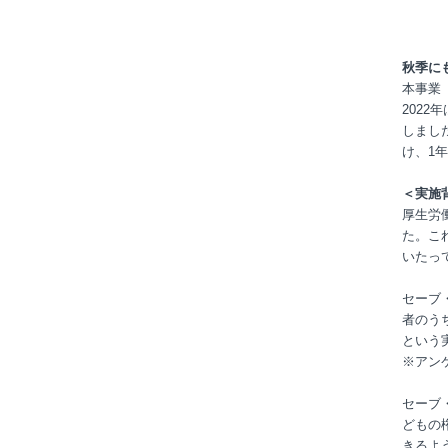
秋季に
本事業
2022
しまし
け、1年
＜実施
厚生労
た。こ
いたっ
セーブ
者のう
という
※アン
セーブ
どもの
きるよ