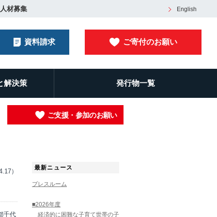
人材募集
English
資料請求
ご寄付のお願い
と解決策
発行物一覧
ご支援・参加のお願い
最新ニュース
4.17）
プレスルーム
■2026年度
都千代
経済的に困難な子育て世帯の子