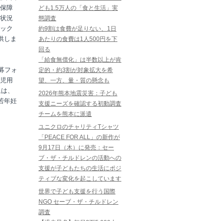
保障
ども1.5万人の「食と生活」実
状況
態調査
ック
約9割は食費が足りない、1日
供しま
あたりの食費は1人500円を下
回る
「給食無償化」は半数以上が肯
募フォ
定的・約3割が対象拡大を希
児用
望、一方、量・質の懸念も
象は、
2026年熊本地震災害：子ども
若年妊
支援ニーズを確認する初動調査
チームを熊本に派遣
ユニクロのチャリティTシャツ
「PEACE FOR ALL」の新作が
9月17日（木）に発売：セー
ブ・ザ・チルドレンの活動への
支援が子どもたちの生活にポジ
ティブな変化を起こしています
世界で子ども支援を行う国際
NGO セーブ・ザ・チルドレン
調査