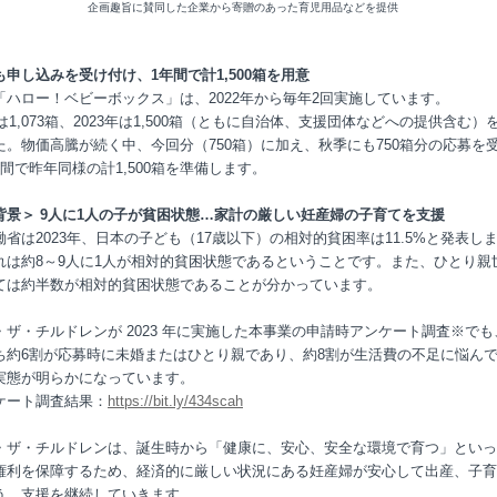
企画趣旨に賛同した企業から寄贈のあった育児用品などを提供
も申し込みを受け付け、1年間で計1,500箱を用意
「ハロー！ベビーボックス」は、2022年から毎年2回実施しています。
年は1,073箱、2023年は1,500箱（ともに自治体、支援団体などへの提供含む）
た。物価高騰が続く中、今回分（750箱）に加え、秋季にも750箱分の応募を
間で昨年同様の計1,500箱を準備します。
背景＞ 9人に1人の子が貧困状態…家計の厳しい妊産婦の子育てを支援
働省は2023年、日本の子ども（17歳以下）の相対的貧困率は11.5%と発表し
れは約8～9人に1人が相対的貧困状態であるということです。また、ひとり親
ては約半数が相対的貧困状態であることが分かっています。
・ザ・チルドレンが 2023 年に実施した本事業の申請時アンケート調査※でも
ち約6割が応募時に未婚またはひとり親であり、約8割が生活費の不足に悩ん
実態が明らかになっています。
ケート調査結果：
https://bit.ly/434scah
・ザ・チルドレンは、誕生時から「健康に、安心、安全な環境で育つ」といっ
権利を保障するため、経済的に厳しい状況にある妊産婦が安心して出産、子育
う、支援を継続していきます。