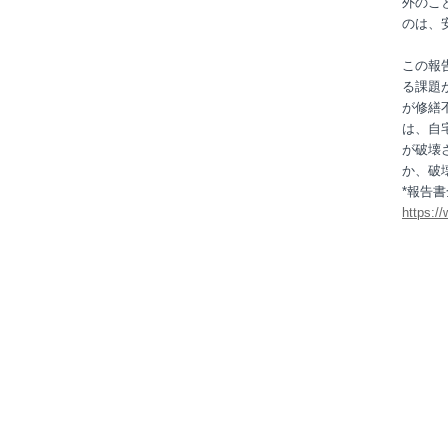
外のこ
のは、
この報
る課題
が修繕
は、自
が破壊
か、破
*報告書
https:/