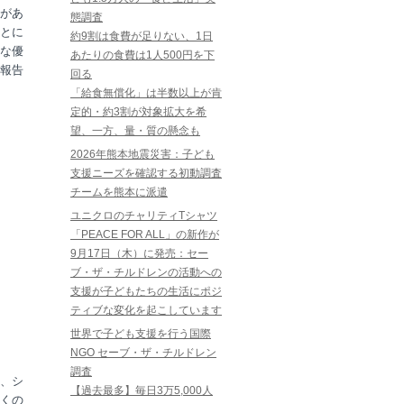
があ
態調査
とに
約9割は食費が足りない、1日
な優
あたりの食費は1人500円を下
報告
回る
「給食無償化」は半数以上が肯
定的・約3割が対象拡大を希
望、一方、量・質の懸念も
2026年熊本地震災害：子ども
支援ニーズを確認する初動調査
チームを熊本に派遣
ユニクロのチャリティTシャツ
「PEACE FOR ALL」の新作が
9月17日（木）に発売：セー
ブ・ザ・チルドレンの活動への
支援が子どもたちの生活にポジ
ティブな変化を起こしています
世界で子ども支援を行う国際
NGO セーブ・ザ・チルドレン
調査
、シ
【過去最多】毎日3万5,000人
くの