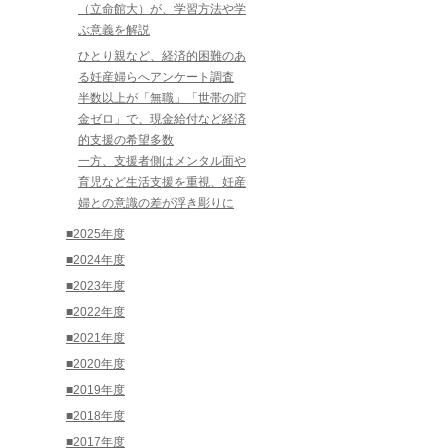
（立命館大）が、学習方法や学
ぶ意義を解説
ひとり親など、経済的困難のあ
る妊産婦らへアンケート調査
半数以上が「無職」「世帯の貯
金ゼロ」で、現金給付など経済
的支援の希望多数
一方、支援者側はメンタル面や
育児など生活支援を重視、妊産
婦との意識の差が浮き彫りに
■2025年度
■2024年度
■2023年度
■2022年度
■2021年度
■2020年度
■2019年度
■2018年度
■2017年度