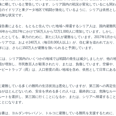
険に晒していると警告しています。シリア国内の戦況が変化しているにも関わ
近のイドリブと東グータ地区で戦闘が激化しているように、シリアは依然とし
危険な状況です。
報告書によると、もともと住んでいた地域へ帰還するシリア人は、国内避難民
16年から2017年にかけて56万人から72万1,000人に増加しています。しかし
したとしても、暴力のために、新たに3人が避難をしています。2017年1月から
シリアでは、およそ240万人（毎日8,000人以上）が、住む家を追われており
18年には、さらに150万人が避難を強いられると予測しています。
7年には、シリア国内のいくつかの地域では戦闘の発生は減少しましたが、他の
闘が増加し、市民数百人が殺害されたり、または、負傷しています。空爆や、
ービートラップ（罠）は、人口密度の高い地域を含め、依然として日常にある
に避難している多くの難民の生活状況は悪化していますが、第三国への再定住
会がほとんどないため、安全を求める多くの人々は、最終的には、危険なルー
ルートを選択し、第三国に行くことになるか、または、シリアへ帰還すること
ことになります。
告書は、ヨルダンやレバノン、トルコに避難している難民を支援するために、