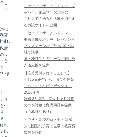
示し
「セーブ・ザ・チルドレン・ジ
正当
ャパン」創立40年の節目に
これまでの歩みや活動を紹介す
る特設サイトを公開
開催さ
「セーブ・ザ・チルドレン」
務官
中東危機が続く中、レバノンや
半減し
パレスチナなど、7つの国と地
政府
域で活動
のよ
国・地域ごとのニーズに即した
クと
人道支援を拡大
ま
【応募受付を終了しました】
ていま
4月15日正午から応募受付開始
「ハロー！ベビーボックス」
2026年春
ト
妊娠 22 週目～産後 1 ヶ月程度
シリ
の方を対象に育児用品を提供
とい
（応募条件あり）
り、
ま
＜中学・高校の新入学＞ 経済
けれ
的に困難な子育て世帯の教育費
る以
負担を調査