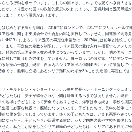
さらなる行動を求めています。これらの国々は、これまでも驚くべき寛大さを
したが、より豊かな国々の政治的意思の欠如によって、国境封鎖と難民帰還が
てしまう、という現実があります。
をはじめとする豊かな国は、2016年にロンドンで、2017年にブリュッセルで
リア危機に関する支援会合での合意内容を実行していません。国連難民高等弁
（UNHCR）によるシリア難民の再定住申請数は、2017年には前年と比較して
す。また、再定住の定数を制限し、シリア難民の受け入れを拒否するアメリカ
は、難民の第三国定住人数の減少につながっています。しかし、他の国も、こ
況に対して取り組み強化をしていません。ヨーロッパの政治家、特にデンマー
の政治家の一部は、現在、自国内のシリア難民の強制退去について議論してい
時点では、脆弱な立場にあるシリア難民のわずか3％しか先進国に再定住でき
・ザ・チルドレン・インターナショナル事務局長ヘレ・トーニング＝シュミッ
子どもたちは、安全が確保されない間は帰還するべきではありません。現在、
半の地域は子どもにとって安全ではありません。爆撃は今も続き、学校や病院
民生活に必要な施設は、廃墟になっています。子どもたちは、長年の紛争によ
神的な傷を負ってしまっています。多くの子どもたちは、いまも悪夢をみてい
和になったら、子どもたちが帰還する前に、シリア国内の家や学校を修復しな
ません。私たちが話をしたシリア難民の子どもたちは、シリアにある自宅に帰