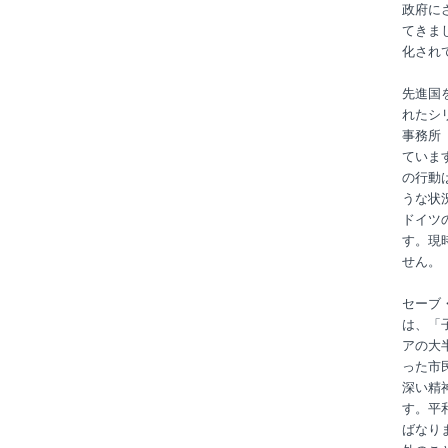
政府に
てきま
化され
先進国
れたシ
事務所
ていま
の行動
うな状
ドイツ
す。現
せん。
セーブ
は、「
アの大
った市
深い精
す。平
ばなり