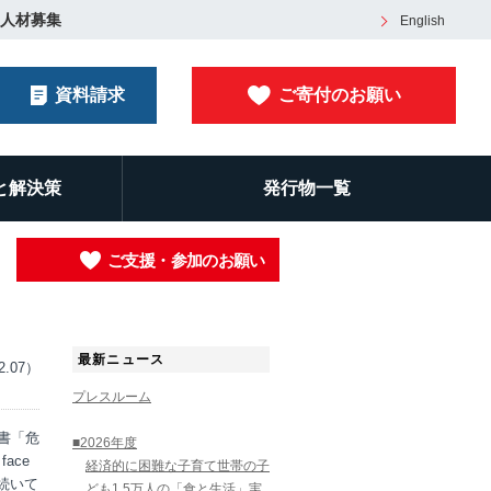
人材募集
English
資料請求
ご寄付のお願い
と解決策
発行物一覧
ご支援・参加のお願い
最新ニュース
2.07）
プレスルーム
書「危
■2026年度
face
経済的に困難な子育て世帯の子
が続いて
ども1.5万人の「食と生活」実