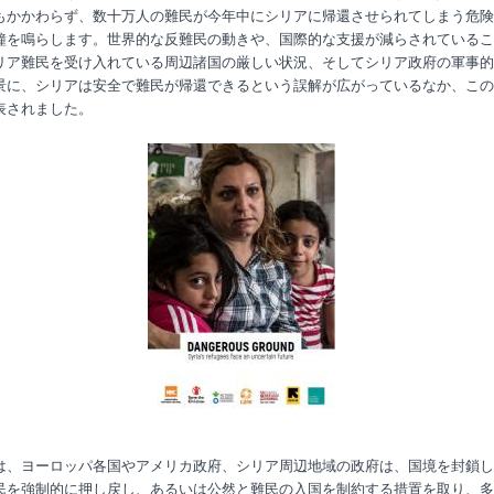
もかかわらず、数十万人の難民が今年中にシリアに帰還させられてしまう危険
鐘を鳴らします。世界的な反難民の動きや、国際的な支援が減らされているこ
リア難民を受け入れている周辺諸国の厳しい状況、そしてシリア政府の軍事的
景に、シリアは安全で難民が帰還できるという誤解が広がっているなか、この
表されました。
は、ヨーロッパ各国やアメリカ政府、シリア周辺地域の政府は、国境を封鎖し
民を強制的に押し戻し、あるいは公然と難民の入国を制約する措置を取り、多