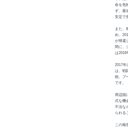
命を危
ず、最
安定で
また、
め、20
が帰還
間に、
は20
201
は、戦
砲、ブ
です。
周辺国
式な機
不法な
られる
この報