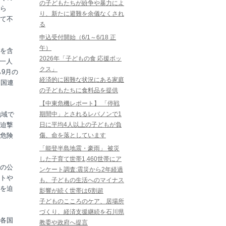
の子どもたちが紛争や暴力によ
ら
り、新たに避難を余儀なくされ
て不
る
申込受付開始（6/1～6/18 正
午）
を含
2026年「子どもの食 応援ボッ
、一人
クス」
9月の
経済的に困難な状況にある家庭
、国連
の子どもたちに食料品を提供
【中東危機レポート】 「停戦
地域で
期間中」とされるレバノンで1
迫撃
日に平均4人以上の子どもが負
危険
傷、命を落としています
「能登半島地震・豪雨」 被災
した子育て世帯1,460世帯にア
の公
ンケート調査:震災から2年経過
トや
も、子どもの生活へのマイナス
を迫
影響が続く世帯は6割超
子どものこころのケア、居場所
づくり、経済支援継続を石川県
各国
教委や政府へ提言