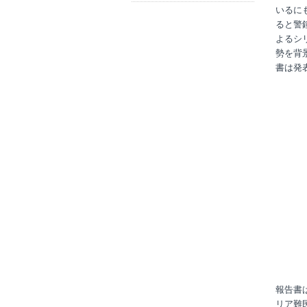
いるに
ると警
よるシ
勢を背
書は発
報告書
リア難