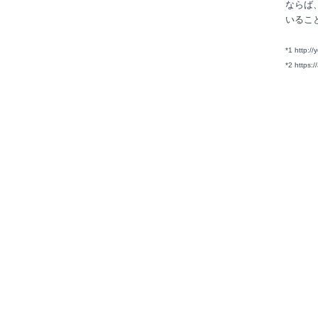
ならば
いるこ
*1 http:/
*2 https: