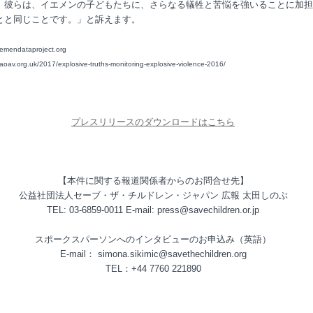
、彼らは、イエメンの子どもたちに、さらなる犠牲と苦悩を強いることに加担
とと同じことです。」と訴えます。
/yemendataproject.org
//aoav.org.uk/2017/explosive-truths-monitoring-explosive-violence-2016/
プレスリリースのダウンロードはこちら
【本件に関する報道関係者からのお問合せ先】
公益社団法人セーブ・ザ・チルドレン・ジャパン 広報 太田しのぶ
TEL: 03-6859-0011 E-mail: press@savechildren.or.jp
スポークスパーソンへのインタビューのお申込み（英語）
E-mail： simona.sikimic@savethechildren.org
TEL：+44 7760 221890