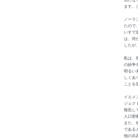
ます。
ノーラ
たので
いすで
は、何
したが
私は、
の紛争
明るい
しくあ
ことを
イエメ
ジェクト（
報告し
人口密
また、
である
他の兵