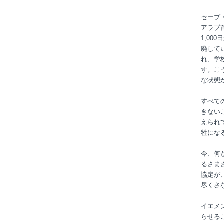
セーブ
アラブ
1,0
廃して
れ、学
す。こ
な状態
すべて
きない
えられ
牲にな
今、何
るさま
協定が
尽くさ
イエメ
らせる