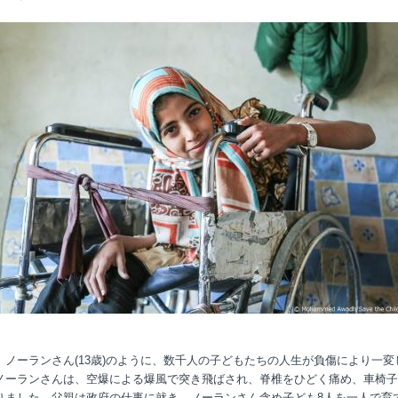
、ノーランさん(13歳)のように、数千人の子どもたちの人生が負傷により一変
ノーランさんは、空爆による爆風で突き飛ばされ、脊椎をひどく痛め、車椅子
りました。父親は政府の仕事に就き、ノーランさん含め子ども8人を一人で育