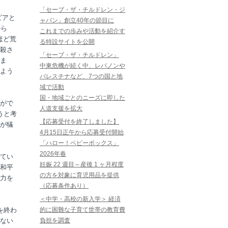
「セーブ・ザ・チルドレン・ジ
ビアと
ャパン」創立40年の節目に
から
これまでの歩みや活動を紹介す
ほど荒
る特設サイトを公開
殺さ
「セーブ・ザ・チルドレン」
ま
中東危機が続く中、レバノンや
よう
パレスチナなど、7つの国と地
域で活動
国・地域ごとのニーズに即した
がで
人道支援を拡大
うと考
【応募受付を終了しました】
が犠
4月15日正午から応募受付開始
「ハロー！ベビーボックス」
2026年春
てい
妊娠 22 週目～産後 1 ヶ月程度
和平
の方を対象に育児用品を提供
力を
（応募条件あり）
＜中学・高校の新入学＞ 経済
を終わ
的に困難な子育て世帯の教育費
ない
負担を調査