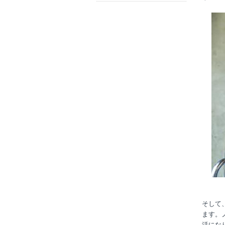
そして
ます。
活にな