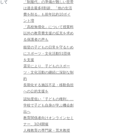
して
「制服代」の準備が難しい世帯
は過去最多8割超、「他の生活
費を削る」も前年比約10ポイ
ント増
「高校無償化」について授業料
以外の教育費支援の拡充を求め
る保護者の声も
能登の子どもの日常を守るため
にスポーツ・文化活動51団体
を支援
震災により、子どものスポー
ツ・文化活動の継続に深刻な制
約
長期化する施設不足・移動負担
への公的支援を
認知度低い「子どもの権利」…
学校で子ども自身が学ぶ機会創
出へ
教育関係者向けオンラインセミ
ナー、3/24開催
人権教育の専門家・荒木教授