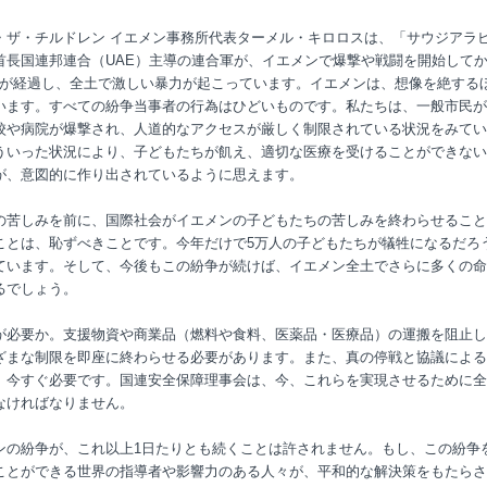
・ザ・チルドレン イエメン事務所代表ターメル・キロロスは、「サウジアラ
首長国連邦連合（UAE）主導の連合軍が、イエメンで爆撃や戦闘を開始して
00日が経過し、全土で激しい暴力が起こっています。イエメンは、想像を絶する
います。すべての紛争当事者の行為はひどいものです。私たちは、一般市民が
校や病院が爆撃され、人道的なアクセスが厳しく制限されている状況をみてい
ういった状況により、子どもたちが飢え、適切な医療を受けることができない
が、意図的に作り出されているように思えます。
の苦しみを前に、国際社会がイエメンの子どもたちの苦しみを終わらせること
ことは、恥ずべきことです。今年だけで5万人の子どもたちが犠牲になるだろ
ています。そして、今後もこの紛争が続けば、イエメン全土でさらに多くの命
るでしょう。
が必要か。支援物資や商業品（燃料や食料、医薬品・医療品）の運搬を阻止し
ざまな制限を即座に終わらせる必要があります。また、真の停戦と協議による
、今すぐ必要です。国連安全保障理事会は、今、これらを実現させるために全
なければなりません。
ンの紛争が、これ以上1日たりとも続くことは許されません。もし、この紛争
ことができる世界の指導者や影響力のある人々が、平和的な解決策をもたらさ