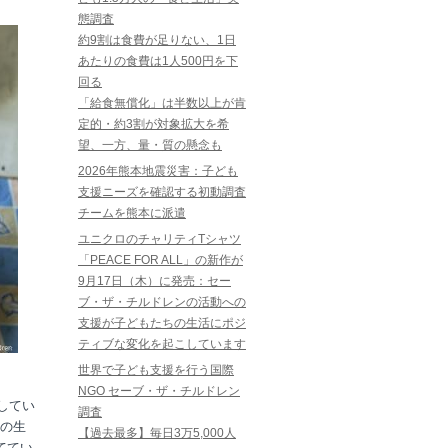
態調査
約9割は食費が足りない、1日
あたりの食費は1人500円を下
回る
「給食無償化」は半数以上が肯
定的・約3割が対象拡大を希
望、一方、量・質の懸念も
2026年熊本地震災害：子ども
支援ニーズを確認する初動調査
チームを熊本に派遣
ユニクロのチャリティTシャツ
「PEACE FOR ALL」の新作が
9月17日（木）に発売：セー
ブ・ザ・チルドレンの活動への
支援が子どもたちの生活にポジ
ティブな変化を起こしています
世界で子ども支援を行う国際
NGO セーブ・ザ・チルドレン
してい
調査
の生
【過去最多】毎日3万5,000人
ててい