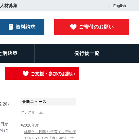
人材募集
English
資料請求
ご寄付のお願い
と解決策
発行物一覧
ご支援・参加のお願い
最新ニュース
2.20）
プレスルーム
0日が
■2026年度
牲に
経済的に困難な子育て世帯の子
ども1.5万人の「食と生活」実