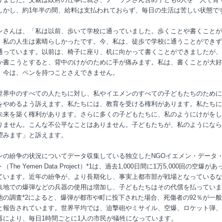
しかし、約1年半の間、給料は支払われておらず、毎日の生活は苦しい状態で
ンさんは、「私は以前、歩いて学校に通っていました。歩くことや書くことが
、私の人生は素晴らしかったです。今、私は、徒歩で学校に通うことができず
通っています。以前は、椅子に座り、机に向かって書くことができましたが、
か書こうとすると、背中のけがのために手が痛みます。私は、書くことが大好
、今は、ペンを持つことさえできません。
世界中のすべての人たちに対し、私やイエメンのすべての子どもたちのために
をやめるよう訴えます。私たちには、教育を受ける権利があります。私たちに
未来を築く権利があります。さらに多くの子どもたちに、私のようにけがをし
りません。こんな不公平なことはありません。子どもたちが、私のようになら
望みます」と訴えます。
ンの紛争の状況についてデータ収集している独立したNGOイエメン・データ
The Yemen Data Project）*1は、過去1,000日間に1万5,000回の空爆が
ています。近年の紛争が、より長期化し、事実上都市部が戦場となっているな
集地での爆弾などの兵器の使用は増加し、子どもたちはその代償を払っていま
他の調査*2によると、爆弾が都市や町に投下された場合、死傷者の92％が一
と報告されています。世界平均では、迫撃砲やミサイル、空爆、ロケット弾、
器により、毎日1時間ごとに1人の市民が犠牲になっています。