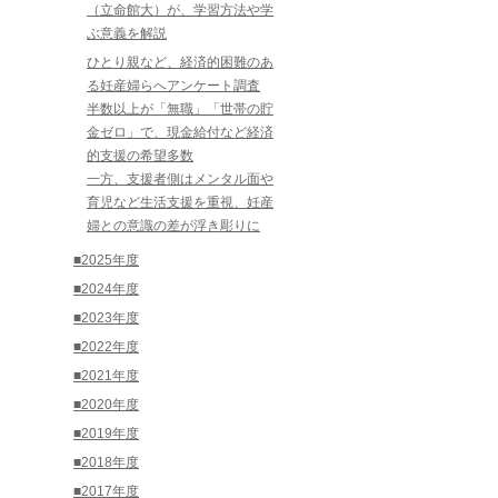
（立命館大）が、学習方法や学
ぶ意義を解説
ひとり親など、経済的困難のあ
る妊産婦らへアンケート調査
半数以上が「無職」「世帯の貯
金ゼロ」で、現金給付など経済
的支援の希望多数
一方、支援者側はメンタル面や
育児など生活支援を重視、妊産
婦との意識の差が浮き彫りに
■2025年度
■2024年度
■2023年度
■2022年度
■2021年度
■2020年度
■2019年度
■2018年度
■2017年度