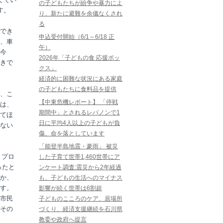
の子どもたちが紛争や暴力によ
す。
り、新たに避難を余儀なくされ
る
でき
申込受付開始（6/1～6/18 正
、車
午）
今
2026年「子どもの食 応援ボッ
きで
クス」
経済的に困難な状況にある家庭
の子どもたちに食料品を提供
、こ
【中東危機レポート】 「停戦
は、
期間中」とされるレバノンで1
てほ
日に平均4人以上の子どもが負
ない
傷、命を落としています
「能登半島地震・豪雨」 被災
・プロ
した子育て世帯1,460世帯にア
あったと
ンケート調査:震災から2年経過
か、
も、子どもの生活へのマイナス
す。
影響が続く世帯は6割超
般市民
子どものこころのケア、居場所
その
づくり、経済支援継続を石川県
教委や政府へ提言