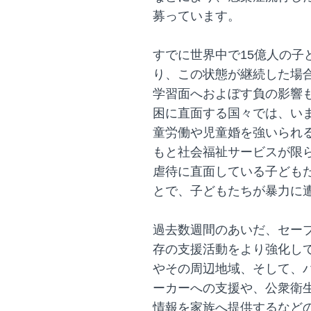
募っています。
すでに世界中で15億人の子
り、この状態が継続した場
学習面へおよぼす負の影響
困に直面する国々では、い
童労働や児童婚を強いられ
もと社会福祉サービスが限
虐待に直面している子ども
とで、子どもたちが暴力に
過去数週間のあいだ、セー
存の支援活動をより強化し
やその周辺地域、そして、
ーカーへの支援や、公衆衛
情報を家族へ提供するなど