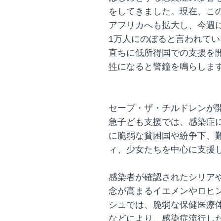
をしてきました。現在、こ
アフリカへも拡大し、今週
1万人にのぼると言われて
直ちに低所得国での支援を
牲
になると警鐘を鳴らしま
セーブ・ザ・チルドレンが
急子ども支援では、感染症
に脆弱な貧困国や紛争下、
ィ、少女たちを中心に支援
感染者が確認されたシリア
念が高まるイエメンやロヒ
シュでは、脆弱な保健医療
などにより、感染症流行し