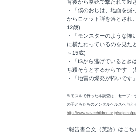
背後から拳銃で撃たれて殺され
・「僕のおじは、地面を掘
からロケット弾を落とされ、
12歳)
・「モンスターのような怖
に横たわっているのを見たと
～15歳)
・「ISから逃げているとき
ち殺そうとするからです」(男子
・「地雷の爆発が怖いです」(男
※モスルで行った本調査は、セーブ・
の子どもたちのメンタルヘルスへ与え
http://www.savechildren.or.jp/scjcms/
*報告書全文（英語）はこち