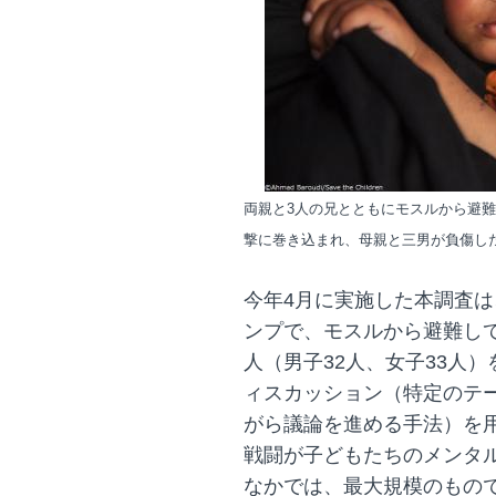
両親と3人の兄とともにモスルから避難
撃に巻き込まれ、母親と三男が負傷し
今年4月に実施した本調査
ンプで、モスルから避難して
人（男子32人、女子33人
ィスカッション（特定のテ
がら議論を進める手法）を
戦闘が子どもたちのメンタ
なかでは、最大規模のもの