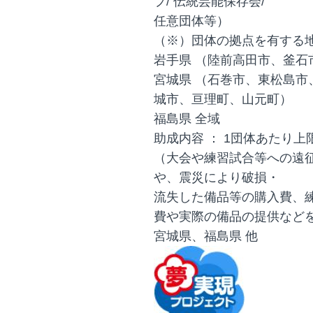
プ/ 伝統芸能保存会/
任意団体等）
（※）団体の拠点を有する
岩手県 （陸前高田市、釜石
宮城県 （石巻市、東松島
城市、亘理町、山元町）
福島県 全域
助成内容 ： 1団体あたり上
（大会や練習試合等への遠
や、震災により破損・
流失した備品等の購入費、
費や実際の備品の提供など
宮城県、福島県 他