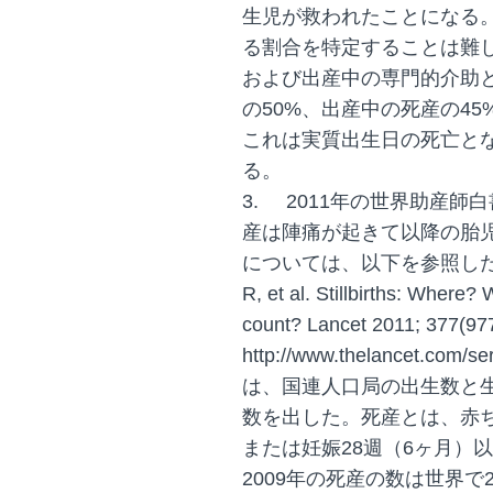
生児が救われたことになる
る割合を特定することは難し
および出産中の専門的介助
の50%、出産中の死産の4
これは実質出生日の死亡と
る。
3.
2011年の世界助産師
産は陣痛が起きて以降の胎
については、以下を参照した：Lawn 
R, et al. Stillbirths: Wher
count? Lancet 2011; 377(97
http://www.thelancet.co
は、国連人口局の出生数と生
数を出した。死産とは、赤
または妊娠28週（6ヶ月）
2009年の死産の数は世界で