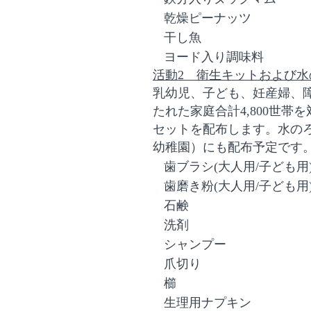
乾燥ピーナッツ
干し魚
ヨード入り調味料
活動2 衛生キットおよび
乳幼児、子ども、妊産婦、
たれた家庭合計
4,800
世帯を
セットを配布します。水の
幼稚園）にも配布予定です
歯ブラシ
(
大人用
/
子ども用
歯磨き粉
(
大人用
/
子ども用
石鹸
洗剤
シャンプー
爪切り
櫛
生理用ナプキン