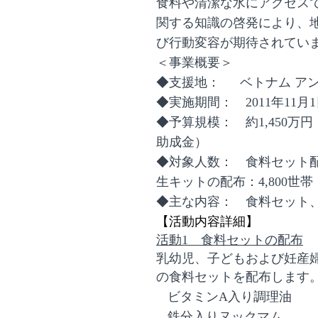
食料や清潔な水にアクセス
関する知識の啓発により、
び行動変容が期待されてい
＜事業概要＞
◆支援地： ベトナム ア
◆実施期間：
2011
年
11
月
1
◆予算規模： 約
1,450
万円
助成金）
◆対象人数：
食料セット
生キットの配布：
4,800
世帯
◆主な内容： 食料セット
【活動内容詳細】
活動1 食料セットの配布
乳幼児、子どもおよび妊産
の食料セットを配布します
ビタミン
A
入り調理油
鉄分入りヌックマム