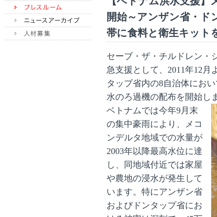
【ベトナム洪水支援】
開始～アンザン省・ドン
帯に食料と衛生キット
セーブ・ザ・チルドレン・
急支援として、
2011
年
12
月
タップ省内の
8
自治体におい
水のろ過機の配布を開始し
ベトナムでは今年
9
月末
の集中豪雨により、メコ
ンデルタ地域での水量が
2003
年以降最高水位に達
し、同地域付近では家屋
や農地の浸水が発生して
います。特にアンザン省
およびドンタップ省にお