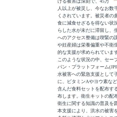
ける被害は深刻で、
45
万
人以上が被災し、今なお数
くされています。被災者の
食に減食せざるを得ない状
らした水が未だに滞留し、
へのアクセス整備は喫緊の
や妊産婦は栄養偏重や不衛
的な支援が求められていま
このような状況の中、セー
パン・プラットフォーム
(JP
水被害への緊急支援として
に、ビタミン
A
やヨウ素な
含んだ食料セットを配布す
布します。衛生キットの配
衛生に関する知識の普及を
本支援により、洪水の被害