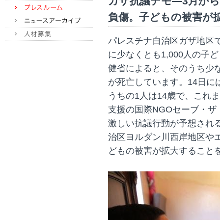
ガザ抗議デモ―3月から
負傷。子どもの被害が
パレスチナ自治区ガザ地区
に少なくとも1,000人の
健省によると、そのうち少な
が死亡しています。14日に
うちの1人は14歳で、これ
支援の国際NGOセーブ・ザ
激しい抗議行動が予想され
治区ヨルダン川西岸地区や
どもの被害が拡大すること