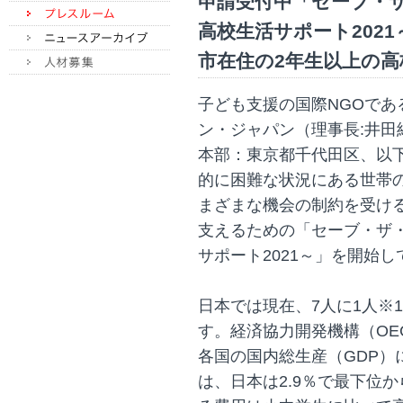
申請受付中「セーブ・
高校生活サポート202
市在住の2年生以上の高
子ども支援の国際NGOで
ン・ジャパン（理事長:井田
本部：東京都千代田区、以
的に困難な状況にある世帯
まざまな機会の制約を受け
支えるための「セーブ・ザ
サポート2021～」を開始
日本では現在、7人に1人※
す。経済協力開発機構（OEC
各国の国内総生産（GDP）
は、日本は2.9％で最下位