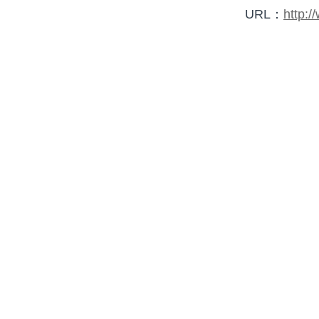
URL：
http:/