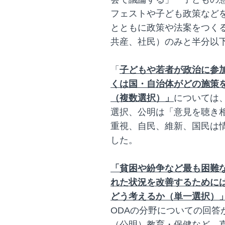
フェストや子ども政策など
とともに政策や法案をつく
共産、社民）のみと半分以
「
子どもや若者が政治に参
くは国・自治体がどの施策
（複数選択）」
については
選択、公明は「意見を聴き
重視、自民、維新、国民は
した。
「貧困や紛争など最も困難
れた状況を改善するためには
どう考えるか（単一選択）
ODAの分野についての回答
（公明）教育・保健など、