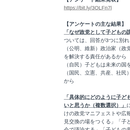
https://bit.ly/3OLFn7l
【アンケートの主な結果】
「なぜ政党として子どもの
ついては、回答が3つに別れ
（公明、維新）政治家（政
を解決する責任があるから
（自民）子どもは未来の国
（国民、立憲、共産、社民
から
「具体的にどのように子ど
いと思うか（複数選択）」
けの政党マニフェストや広
見交換の場をつくる」「子
会で議論する」「子どもの