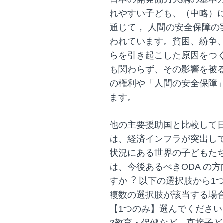
れやすい子ども、（中略）
通じて， 人間の安全保障
われています。貧困、紛争
らを引き起こした原因をつ
も関わらず、その影響を被
の権利や「人間の安全保障
ます。
他の主要援助国と比較して日
は、経済インフラが突出し
状況にある世界の子どもた
は、今後あるべきODA の
すか︖ 以下の選択肢から1
複数の選択肢が該当する場
【1つのみ】選んでください
?教育・保健など、直接子