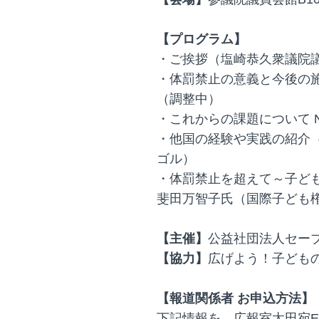
【プログラム】
・ご挨拶（塩崎恭久衆議院
・体罰禁止の意義と今後の
（調整中）
・これからの課題について 
・他国の経験や実践の紹介
ゴル）
・体罰禁止を超えて～子ど
斐田万智子氏（国際子ども権利
【主催】
公益社団法人セー
【協力】
広げよう！子ども
【報道関係者 お申込方法】
下記情報を、広報室太田宛Em