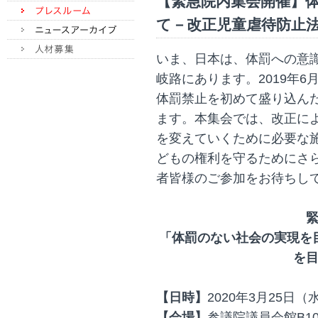
【緊急院内集会開催】
て－改正児童虐待防止
いま、日本は、体罰への意
岐路にあります。2019年
体罰禁止を初めて盛り込んだ
ます。本集会では、改正に
を変えていくために必要な
どもの権利を守るためにさ
者皆様のご参加をお待ちし
「体罰のない社会の実現を
を
【日時】
2020年3月25日（
【会場】
参議院議員会館B1