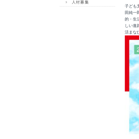
子ども
田純一
的・生
しい進
活まな