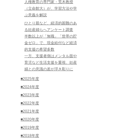
人権教育の専門家・荒木教授
（立命館大）が、学習方法や学
ぶ意義を解説
ひとり親など、経済的困難のあ
る妊産婦らへアンケート調査
半数以上が「無職」「世帯の貯
金ゼロ」で、現金給付など経済
的支援の希望多数
一方、支援者側はメンタル面や
育児など生活支援を重視、妊産
婦との意識の差が浮き彫りに
■2025年度
■2024年度
■2023年度
■2022年度
■2021年度
■2020年度
■2019年度
■2018年度