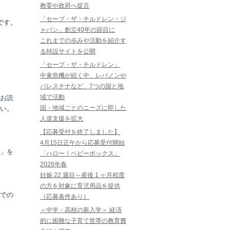
教委や政府へ提言
「セーブ・ザ・チルドレン・ジ
です。
ャパン」創立40年の節目に
これまでの歩みや活動を紹介す
る特設サイトを公開
「セーブ・ザ・チルドレン」
中東危機が続く中、レバノンや
パレスチナなど、7つの国と地
域で活動
お読
国・地域ごとのニーズに即した
い。
人道支援を拡大
【応募受付を終了しました】
4月15日正午から応募受付開始
」を
「ハロー！ベビーボックス」
2026年春
妊娠 22 週目～産後 1 ヶ月程度
の方を対象に育児用品を提供
での
（応募条件あり）
＜中学・高校の新入学＞ 経済
的に困難な子育て世帯の教育費