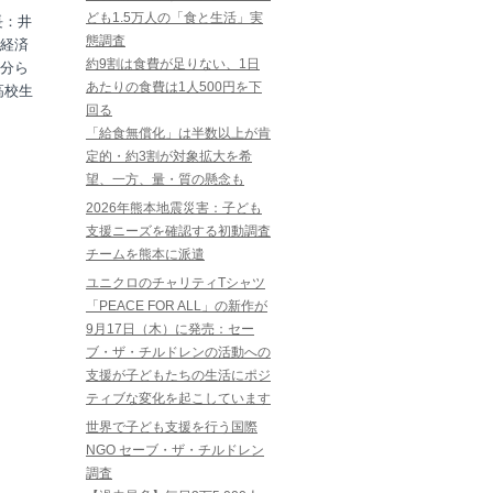
ども1.5万人の「食と生活」実
長：井
態調査
経済
約9割は食費が足りない、1日
分ら
あたりの食費は1人500円を下
高校生
回る
「給食無償化」は半数以上が肯
定的・約3割が対象拡大を希
望、一方、量・質の懸念も
2026年熊本地震災害：子ども
支援ニーズを確認する初動調査
チームを熊本に派遣
ユニクロのチャリティTシャツ
「PEACE FOR ALL」の新作が
9月17日（木）に発売：セー
ブ・ザ・チルドレンの活動への
支援が子どもたちの生活にポジ
ティブな変化を起こしています
世界で子ども支援を行う国際
NGO セーブ・ザ・チルドレン
調査