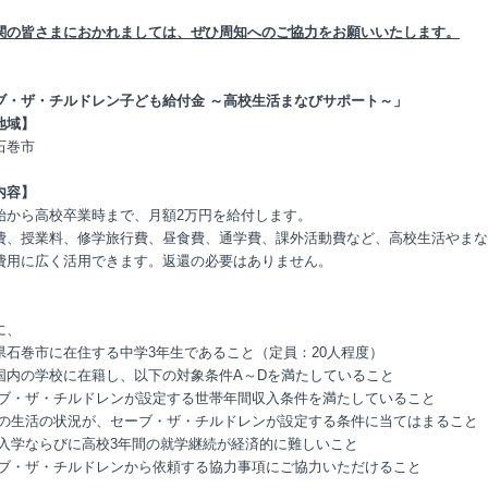
関の皆さまにおかれましては、ぜひ周知へのご協力をお願いいたします。
ブ・ザ・チルドレン子ども給付金 ～高校生活まなびサポート～」
地域】
石巻市
内容】
始から高校卒業時まで、月額2万円を給付します。
費、授業料、修学旅行費、昼食費、通学費、課外活動費など、高校生活やまな
費用に広く活用できます。返還の必要はありません。
】
に、
県石巻市に在住する中学3年生であること（定員：20人程度）
国内の学校に在籍し、以下の対象条件A～Dを満たしていること
セーブ・ザ・チルドレンが設定する世帯年間収入条件を満たしていること
現在の生活の状況が、セーブ・ザ・チルドレンが設定する条件に当てはまること
高校入学ならびに高校3年間の就学継続が経済的に難しいこと
セーブ・ザ・チルドレンから依頼する協力事項にご協力いただけること