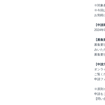
※対象
※今回
お気軽
【申請
2024
【募集
募集要
みいた
募集要
【申請
オンラ
ご覧く
申請フ
※原則
申請を
【問い