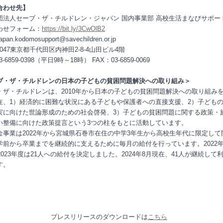
合わせ先】
団法人セーブ・ザ・チルドレン・ジャパン 国内事業部 高校生活まなびサポー
わせフォーム：
https://bit.ly/3CwOlB2
japan.kodomosupport@savechildren.or.jp
-0047東京都千代田区内神田2-8-4山田ビル4階
3-6859-0398（平日9時～18時） FAX：03-6859-0069
ブ・ザ・チルドレンの日本の子どもの貧困問題解決への取り組み＞
・ザ・チルドレンは、2010年から日本の子どもの貧困問題解決への取り組み
在、1）経済的に困難な状況にある子どもや保護者への直接支援、2）子ども
実に向けた世論形成のための社会啓発、3）子どもの貧困問題に関する政策・
い整備に向けた政策提言という3つの柱をもとに活動しています。
金事業は2022年から宮城県石巻市在住の中学3年生から高校生年代に限定して
学前から卒業までを継続的に支えるために毎月の給付を行っています。2022
2023年度は21人への給付を決定しました。2024年8月現在、41人が継続して
す。
プレスリリースのダウンロードは
こちら