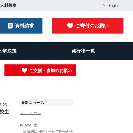
人材募集
English
資料請求
ご寄付のお願い
と解決策
発行物一覧
ご支援・参加のお願い
最新ニュース
8.23）
高校生
プレスルーム
■2026年度
経済的に困難な子育て世帯の子