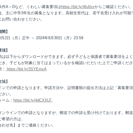
条件A～Dなど、くわしい募集要項は
https://bit.ly/4fuIlvv
からご確認ください。
は、主に中学3年生の募集となります。高校生世代は、若干名受け入れが可能
にお問い合わせください。
期間】
年9月2日（月）正午 ～ 2024年9月30日（月）23:59
要項】
項は以下からダウンロードができます。必ず子どもと保護者で募集要項をよく
だき、子どもが対象に当てはまっているかを確認いただいた上でご申請くださ
項：
https://bit.ly/3SYEmxA
方法】
インでの申請となります。申請方法や、証明書類の提出方法は上記「募集要項
ださい。
ォーム：
https://bit.ly/4dCXXLF
オンラインでの申請となりますが、郵送での申請も受け付けております。郵送
ご希望の方は、
合わせ先】までご連絡ください。