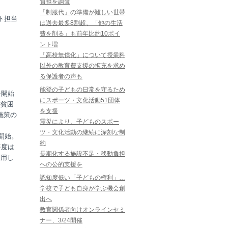
負担を調査
「制服代」の準備が難しい世帯
ト担当
は過去最多8割超、「他の生活
費を削る」も前年比約10ポイ
ント増
「高校無償化」について授業料
以外の教育費支援の拡充を求め
る保護者の声も
能登の子どもの日常を守るため
を開始
にスポーツ・文化活動51団体
の貧困
を支援
施策の
震災により、子どものスポー
ツ・文化活動の継続に深刻な制
開始。
約
年度は
長期化する施設不足・移動負担
利用し
への公的支援を
認知度低い「子どもの権利」…
学校で子ども自身が学ぶ機会創
出へ
教育関係者向けオンラインセミ
ナー、3/24開催