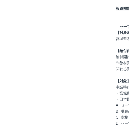
報道機
「セー
【対象
宮城県
【給付
給付開
※教材
関わる
【対象
申請時
・宮城
・日本
A. 
B. 
C. 
D. 