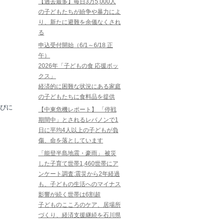
【過去最多】毎日3万5,000人
の子どもたちが紛争や暴力によ
り、新たに避難を余儀なくされ
る
申込受付開始（6/1～6/18 正
午）
2026年「子どもの食 応援ボッ
クス」
経済的に困難な状況にある家庭
の子どもたちに食料品を提供
びに
【中東危機レポート】 「停戦
期間中」とされるレバノンで1
日に平均4人以上の子どもが負
傷、命を落としています
「能登半島地震・豪雨」 被災
した子育て世帯1,460世帯にア
ンケート調査:震災から2年経過
も、子どもの生活へのマイナス
影響が続く世帯は6割超
子どものこころのケア、居場所
づくり、経済支援継続を石川県