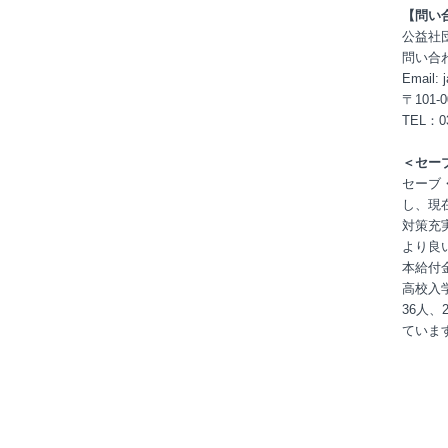
【問い
公益社
問い合
Email: 
〒101
TEL：0
＜セー
セーブ
し、現
対策充
より良
本給付
高校入
36人、
ていま