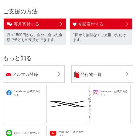
ご支援の方法
毎月寄付する
今回寄付する
月々1500円から、自分に合った金
1回から無理なくご支援いただけ
額で子どもの支援ができます。
ます。
もっと知る
メルマガ登録
発行物一覧
Facebook 公式アカウ
X
Instagram 公式アカウ
ント
公
ント
式
ア
カ
ウ
ン
ト
YouTube 公式アカウ
LINE 公式アカウント
ント