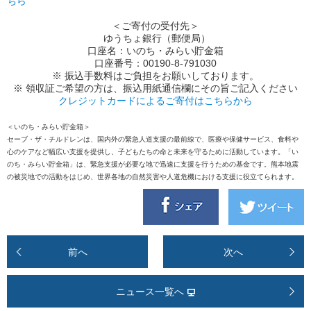
ちら
＜ご寄付の受付先＞
ゆうちょ銀行（郵便局）
口座名：いのち・みらい貯金箱
口座番号：00190-8-791030
※ 振込手数料はご負担をお願いしております。
※ 領収証ご希望の方は、振込用紙通信欄にその旨ご記入ください
クレジットカードによるご寄付はこちらから
＜いのち・みらい貯金箱＞
セーブ・ザ・チルドレンは、国内外の緊急人道支援の最前線で、医療や保健サービス、食料や
心のケアなど幅広い支援を提供し、子どもたちの命と未来を守るために活動しています。「い
のち・みらい貯金箱」は、緊急支援が必要な地で迅速に支援を行うための基金です。熊本地震
の被災地での活動をはじめ、世界各地の自然災害や人道危機における支援に役立てられます。
前へ
次へ
ニュース一覧へ